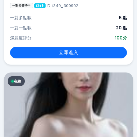
ID: i349_300992
一對多等待中
i349
一對多點數
5 點
一對一點數
20 點
滿意度評分
100分
立即進入
在線