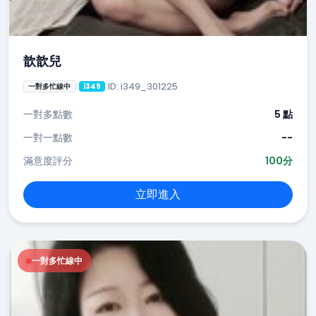
歆歆兒
ID: i349_301225
一對多忙線中
i349
一對多點數
5 點
一對一點數
--
滿意度評分
100分
立即進入
一對多忙線中