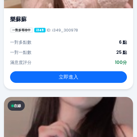
樂蘇蘇
ID: i349_300978
一對多等待中
i349
一對多點數
6 點
一對一點數
25 點
滿意度評分
100分
立即進入
在線