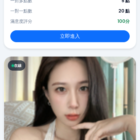
一對多點數
5 點
一對一點數
20 點
滿意度評分
100分
立即進入
在線