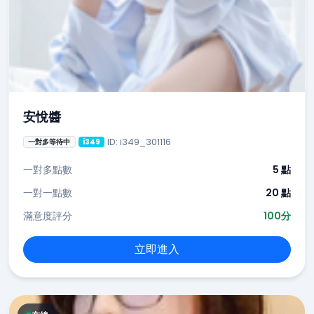
安悅醬
ID: i349_301116
一對多等待中
i349
一對多點數
5 點
一對一點數
20 點
滿意度評分
100分
立即進入