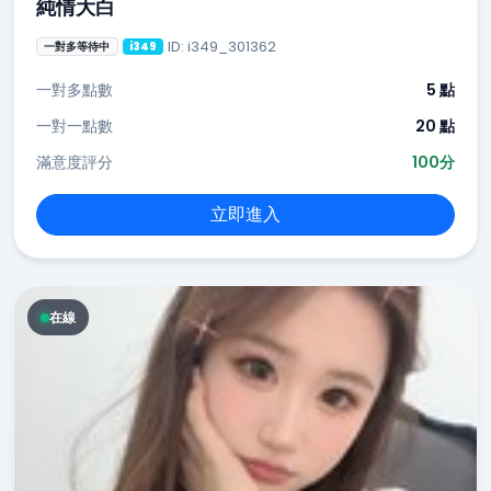
純情大白
ID: i349_301362
一對多等待中
i349
一對多點數
5 點
一對一點數
20 點
滿意度評分
100分
立即進入
在線