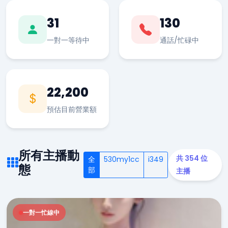
31
130
一對一等待中
通話/忙碌中
22,200
預估目前營業額
所有主播動
共 354 位
全
530my1cc
i349
態
部
主播
一對一忙線中