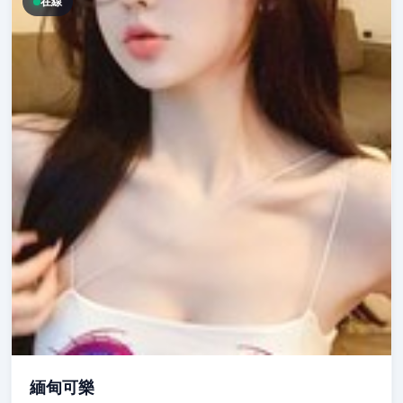
在線
緬甸可樂