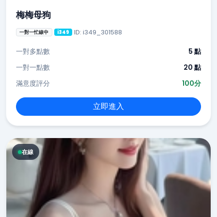
梅梅母狗
ID: i349_301588
一對一忙線中
i349
一對多點數
5 點
一對一點數
20 點
滿意度評分
100分
立即進入
在線