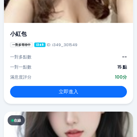
小紅包
ID: i349_301549
一對多等待中
i349
一對多點數
--
一對一點數
15 點
滿意度評分
100分
立即進入
在線