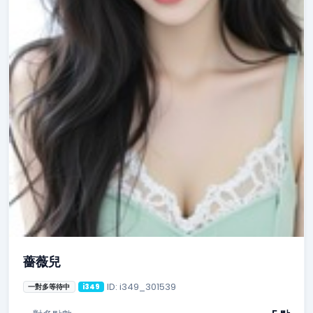
薔薇兒
ID: i349_301539
一對多等待中
i349