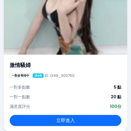
激情騷婦
ID: i349_300750
一對多等待中
i349
一對多點數
5 點
一對一點數
20 點
滿意度評分
100分
立即進入